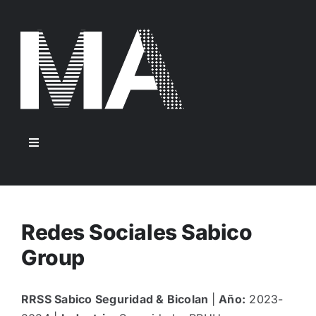
Saltar
al
contenido
Toggle
Navigation
Servicios
Proyectos
Redes Sociales Sabico
Group
Conócenos
RRSS Sabico Seguridad & Bicolan
|
Año:
2023-